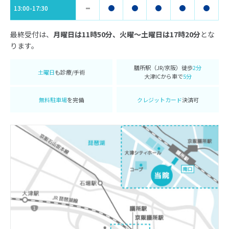
13:00-17:30
最終受付は、
月曜日は11時50分、火曜〜土曜日は17時20分
とな
ります。
膳所駅（JR/京阪）徒歩
2分
土曜日
も診療/手術
大津ICから車で
5分
無料駐車場
を完備
クレジットカード
決済可