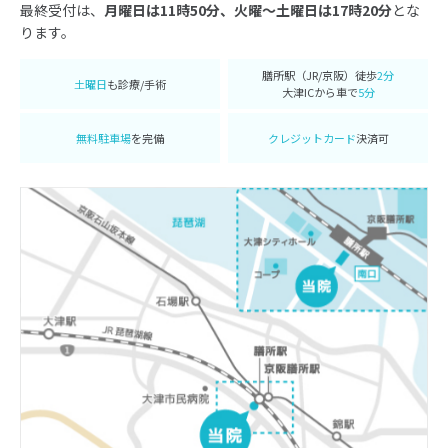
最終受付は、
月曜日は11時50分、火曜〜土曜日は17時20分
とな
ります。
膳所駅（JR/京阪）徒歩
2分
土曜日
も診療/手術
大津ICから車で
5分
無料駐車場
を完備
クレジットカード
決済可