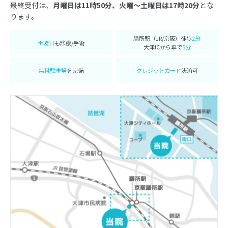
最終受付は、
月曜日は11時50分、火曜〜土曜日は17時20分
とな
ります。
膳所駅（JR/京阪）徒歩
2分
土曜日
も診療/手術
大津ICから車で
5分
無料駐車場
を完備
クレジットカード
決済可