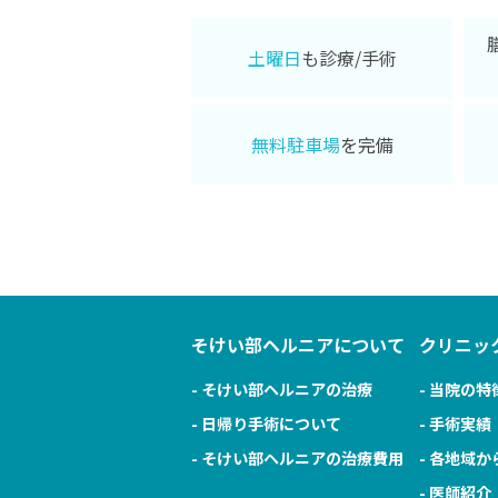
土曜日
も診療/手術
無料駐車場
を完備
そけい部ヘルニアについて
クリニッ
- そけい部ヘルニアの治療
- 当院の特
- 日帰り手術について
- 手術実績
- そけい部ヘルニアの治療費用
- 各地域
- 医師紹介