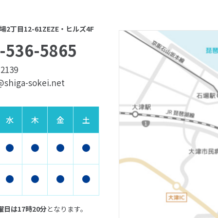
2丁目12-61ZEZE・ヒルズ4F
-536-5865
-2139
o@shiga-sokei.net
水
木
金
土
日は17時20分
となります。