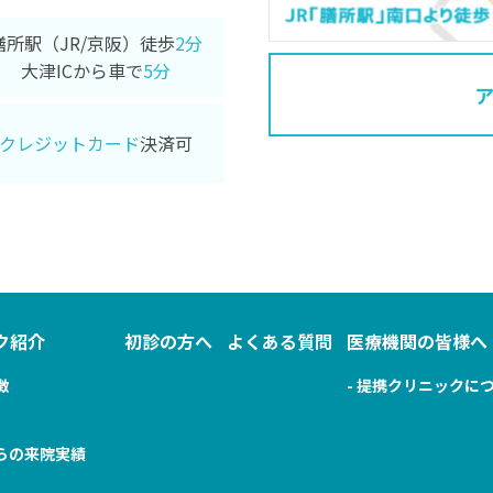
膳所駅（JR/京阪）徒歩
2分
大津ICから車で
5分
クレジットカード
決済可
ク紹介
初診の方へ
よくある質問
医療機関の皆様へ
徴
- 提携クリニックに
からの来院実績