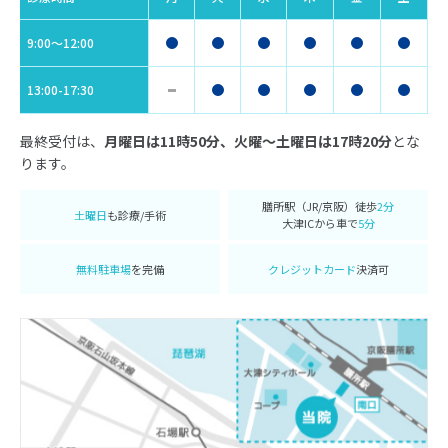
9:00〜12:00
13:00-17:30
最終受付は、
月曜日は11時50分、火曜〜土曜日は17時20分
とな
ります。
膳所駅（JR/京阪）徒歩
2分
土曜日
も診療/手術
大津ICから車で
5分
無料駐車場
を完備
クレジットカード
決済可