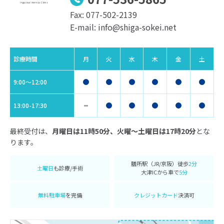
Fax: 077-502-2139
E-mail: info@shiga-sokei.net
診療時間
月
火
水
木
金
土
9:00〜12:00
13:00-17:30
最終受付は、
月曜日は11時50分、火曜〜土曜日は17時20分
とな
ります。
膳所駅（JR/京阪）徒歩
2分
土曜日
も診療/手術
大津ICから車で
5分
無料駐車場
を完備
クレジットカード
決済可