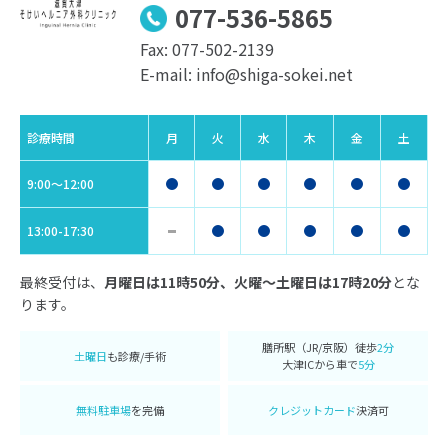
077-536-5865
Fax: 077-502-2139
E-mail: info@shiga-sokei.net
診療時間
月
火
水
木
金
土
9:00〜12:00
13:00-17:30
最終受付は、
月曜日は11時50分、火曜〜土曜日は17時20分
とな
ります。
膳所駅（JR/京阪）徒歩
2分
土曜日
も診療/手術
大津ICから車で
5分
無料駐車場
を完備
クレジットカード
決済可